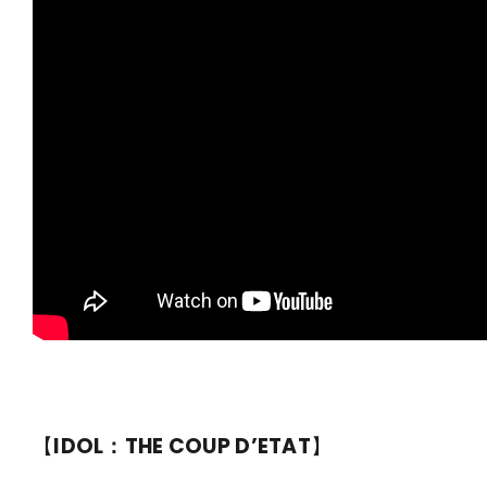
【
IDOL：THE COUP D’ETAT
】